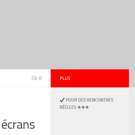
0
PLUS
POUR DES RENCONTRES
RÉELLES ★★★
 écrans