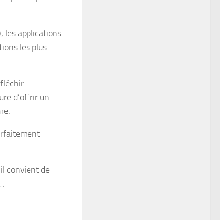
 les applications
tions les plus
fléchir
re d’offrir un
me.
arfaitement
 il convient de
 …