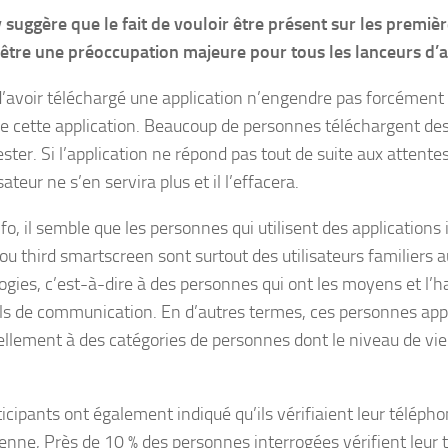
suggère que le fait de vouloir être présent sur les premiè
 être une préoccupation majeure pour tous les lanceurs d’a
 d’avoir téléchargé une application n’engendre pas forcément 
de cette application. Beaucoup de personnes téléchargent des
ester. Si l’application ne répond pas tout de suite aux attentes 
isateur ne s’en servira plus et il l’effacera.
fo, il semble que les personnes qui utilisent des applications
ou third smartscreen sont surtout des utilisateurs familiers 
gies, c’est-à-dire à des personnes qui ont les moyens et l’ha
ils de communication. En d’autres termes, ces personnes ap
ellement à des catégories de personnes dont le niveau de vie 
icipants ont également indiqué qu’ils vérifiaient leur télépho
nne, Près de 10 % des personnes interrogées vérifient leur 