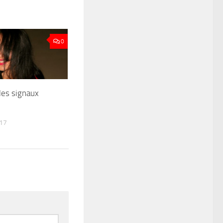
0
les signaux
17