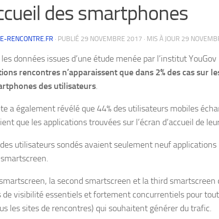
ccueil des smartphones
DE-RENCONTRE.FR
· PUBLIÉ
29 NOVEMBRE 2017
· MIS À JOUR
29 NOVEMB
 les données issues d’une étude menée par l’institut YouGov 
tions rencontres n’apparaissent que dans 2% des cas sur le
rtphones des utilisateurs
.
te a également révélé que 44% des utilisateurs mobiles écha
aient que les applications trouvées sur l’écran d’accueil de leu
 des utilisateurs sondés avaient seulement neuf applications 
r smartscreen.
t smartscreen, la second smartscreen et la third smartscreen
 de visibilité essentiels et fortement concurrentiels pour to
us les sites de rencontres) qui souhaitent générer du trafic.