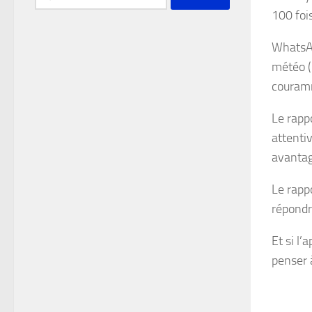
100 fois
WhatsAp
météo (2
couramm
Le rapp
attentiv
avantage
Le rapp
répondr
Et si l’
penser 