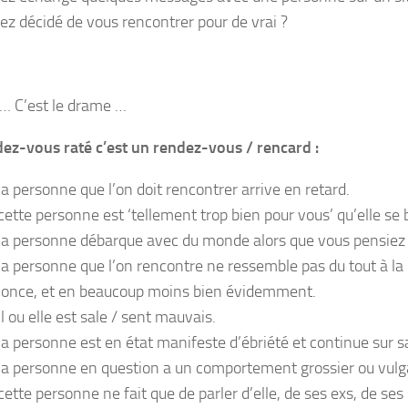
ez décidé de vous rencontrer pour de vrai ?
 … C’est le drame …
ez-vous raté c’est un rendez-vous / rencard :
la personne que l’on doit rencontrer arrive en retard.
cette personne est ‘tellement trop bien pour vous’ qu’elle se 
la personne débarque avec du monde alors que vous pensiez 
la personne que l’on rencontre ne ressemble pas du tout à la
once, et en beaucoup moins bien évidemment.
l ou elle est sale / sent mauvais.
la personne est en état manifeste d’ébriété et continue sur s
la personne en question a un comportement grossier ou vulga
cette personne ne fait que de parler d’elle, de ses exs, de ses