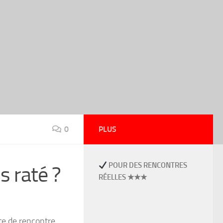
0
PLUS
POUR DES RENCONTRES
s raté ?
RÉELLES ★★★
e de rencontre.