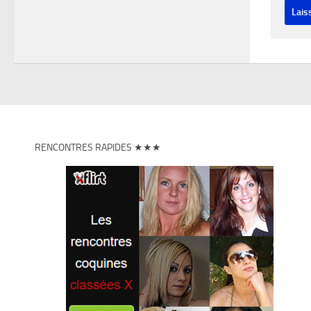
RENCONTRES RAPIDES ★★★