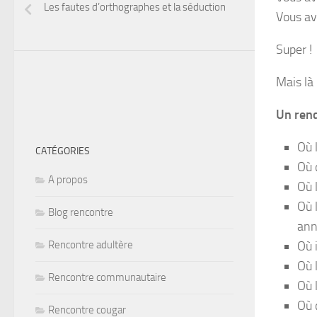
Les fautes d’orthographes et la séduction
Vous av
Super !
Mais là
Un rend
Où 
CATÉGORIES
Où 
A propos
Où 
Où 
Blog rencontre
ann
Rencontre adultère
Où i
Où 
Rencontre communautaire
Où 
Où 
Rencontre cougar