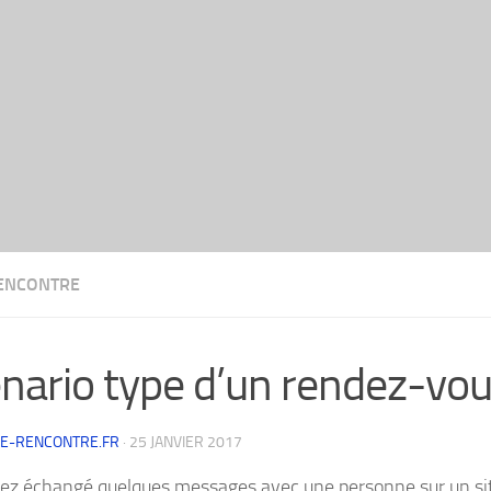
ENCONTRE
nario type d’un rendez-vou
DE-RENCONTRE.FR
·
25 JANVIER 2017
ez échangé quelques messages avec une personne sur un sit