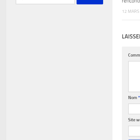
rencont
12 MARS
LAISS
Comm
Nom
*
Site 