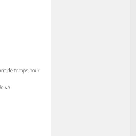
tant de temps pour
le va