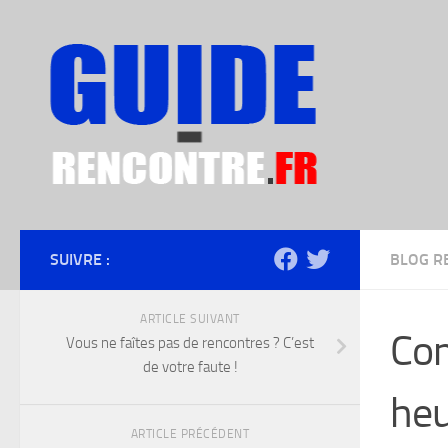
Skip to content
SUIVRE :
BLOG R
ARTICLE SUIVANT
Co
Vous ne faîtes pas de rencontres ? C’est
de votre faute !
heu
ARTICLE PRÉCÉDENT