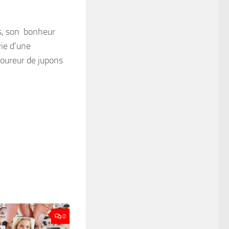
s, son bonheur
vie d’une
coureur de jupons
0