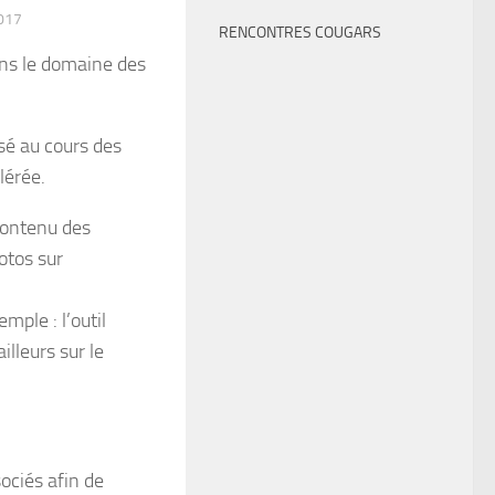
017
RENCONTRES COUGARS
ans le domaine des
sé au cours des
lérée.
 contenu des
otos sur
mple : l’outil
lleurs sur le
ociés afin de