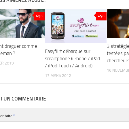
S AIMEREZ AUSSI...
0
0
t draguer comme
3 stratégi
Easyflirt débarque sur
leman ?
testées pa
smartphone (iPhone / iPad
chercheur
ER 2019
/ iPod Touch / Androïd)
16 NOVEMB
17 MARS 2012
ER UN COMMENTAIRE
entaire
*