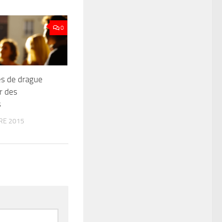
0
es de drague
r des
s
RE 2015