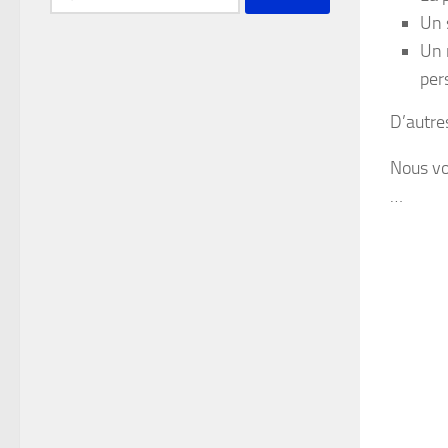
Un 
Un 
per
D’autre
Nous vo
…