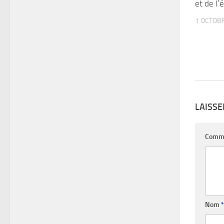
et de l’
1 OCTOB
LAISS
Comm
Nom
*