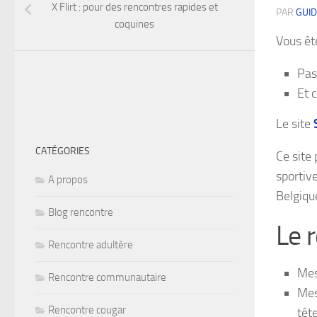
X Flirt : pour des rencontres rapides et
PAR
GUI
coquines
Vous êt
Pas
Et c
Le site
CATÉGORIES
Ce site
sportiv
A propos
Belgiqu
Blog rencontre
Le 
Rencontre adultère
Mes
Rencontre communautaire
Mes
Rencontre cougar
tête