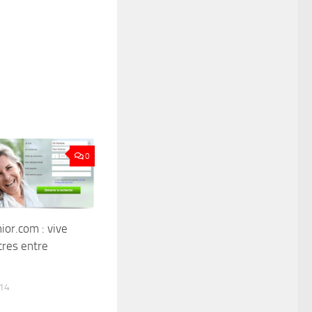
0
ior.com : vive
tres entre
14