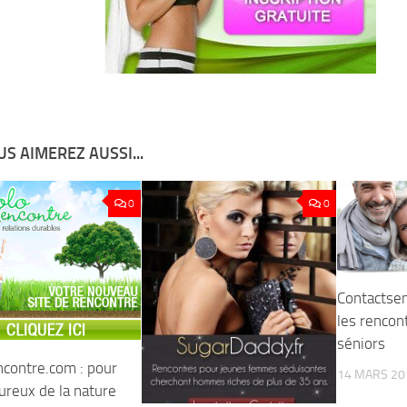
S AIMEREZ AUSSI...
0
0
Contactsen
les rencon
séniors
ncontre.com : pour
14 MARS 20
ureux de la nature