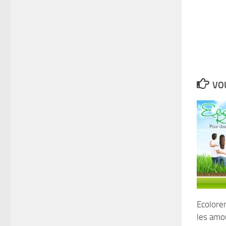
VOU
Ecolore
les amo