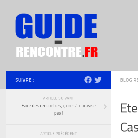
Skip to content
SUIVRE :
BLOG R
ARTICLE SUIVANT
Ete
Faire des rencontres, ça ne s’improvise
pas !
Cas
ARTICLE PRÉCÉDENT