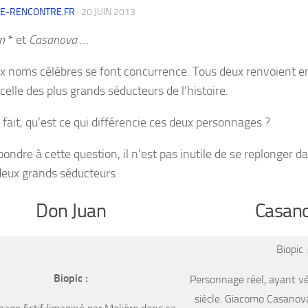
DE-RENCONTRE.FR
·
20 JUIN 2013
n
* et
Casanova
…
x noms célèbres se font concurrence. Tous deux renvoient en
celle des plus grands séducteurs de l’histoire.
 fait, qu’est ce qui différencie ces deux personnages ?
ondre à cette question, il n’est pas inutile de se replonger d
deux grands séducteurs.
Don Juan
Casan
Biopic :
Biopic :
Personnage réel, ayant v
siècle. Giacomo Casanova