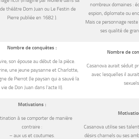
age fictif (imaginé par Molière dans sa
nombreux domaines : écr
 de théâtre Dom Juan ou Le Festin de
espion, diplomate ou enco
Pierre publiée en 1682 ).
Mais ce personnage reste
ses qualité de gra
Nombre de conquêtes :
Nombre de con
lvire, son épouse au début de la pièce.
Casanova aurait séduit 
ine, une jeune paysanne et Charlotte,
avec lesquelles il aurai
e de Pierrot (le paysan qui a sauvé la
sexuels
vie de Don Juan dans l’acte II).
Motivations :
Motivatio
tination à se comporter de manière
contraire :
Casanova utilise ses talent
– aux us et coutumes.
désirs charnels ou ses amb