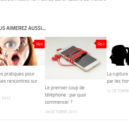
S AIMEREZ AUSSI...
0
0
es pratiques pour
La rupture
ses rencontres sur
par les h
Le premier coup de
12 OCTOBRE
téléphone : par quoi
R 2012
commencer ?
28 OCTOBRE 2017