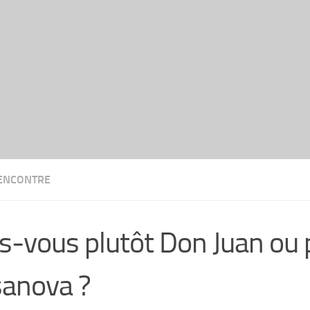
ENCONTRE
s-vous plutôt Don Juan ou 
anova ?