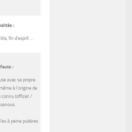
alités :
ôle, fin d’esprit …
fauts :
use avec sa propre
t même à l’origine de
 connu (officiel /
asanova.
lles à peine pubères.