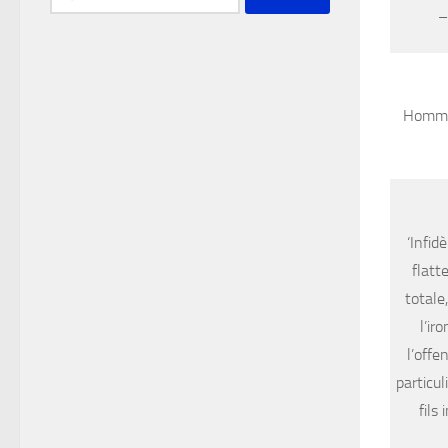
–
Homme l
‘Infid
flatt
totale
l’ir
l’offe
particul
fils 