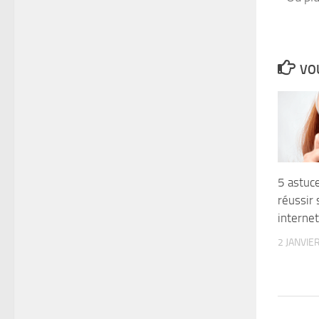
VOU
5 astuc
réussir 
internet
2 JANVIE