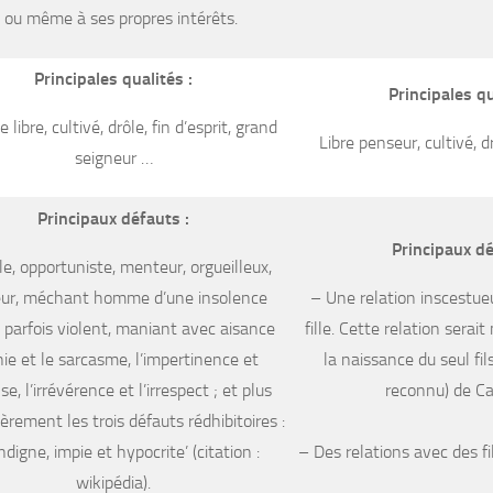
 ou même à ses propres intérêts.
Principales qualités :
Principales qu
ibre, cultivé, drôle, fin d’esprit, grand
Libre penseur, cultivé, dr
seigneur …
Principaux défauts :
Principaux dé
èle, opportuniste, menteur, orgueilleux,
eur, méchant homme d’une insolence
– Une relation inscestue
, parfois violent, maniant avec aisance
fille. Cette relation serai
onie et le sarcasme, l’impertinence et
la naissance du seul fils
nse, l’irrévérence et l’irrespect ; et plus
reconnu) de C
ièrement les trois défauts rédhibitoires :
indigne, impie et hypocrite’ (citation :
– Des relations avec des fi
wikipédia).