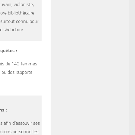
ivain, violoniste,
re bibliothécaire.
 surtout connu pour
nd séducteur.
quêtes :
près de 142 femmes
t eu des rapports
.
ns :
s afin d’assouvir ses
itions personnelles.