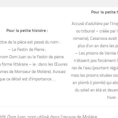
Pour la petite h
Accusé d’adultère par l’Inqu
Pour la petite histoire :
ou tribunal – créée par l
romaine), Casanova avait
titre de la pièce est passé du nom :
plus d’un an dans les p
–
Le Festin de Pierre
;
– Les prisons de Venise 
 nom
Dom Juan ou le Festin de pierre
n’étaient pas forcément l
a forme littéraire – ie : dans les Œuvres
ras de l’eau (pourtant rég
mes de Monsieur de Molière)
.
Avouez
mais les prisons situées sou
que ce détail est d’importance …
en plomb (
i piombi
) qui ab
du soleil en été et deven
hiver.
utôt
Dom Juan
, nom utilisé dans l’œuvre de Molière