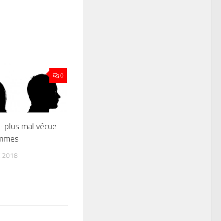
0
 : plus mal vécue
ommes
 2018