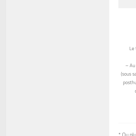
Le 
– Au
(sous s
posthu
* Ou pl