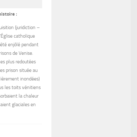
istoire :
isition (juridiction –
’Église catholique
 été enjôlé pendant
risons de Venise.
les plus redoutées
es prison située au
ulièrement inondées)
s les toits vénitiens
sorbaient la chaleur
aient glaciales en